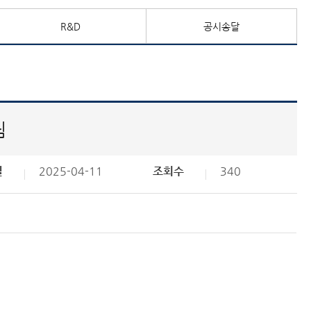
R&D
공시송달
림
일
2025-04-11
조회수
340