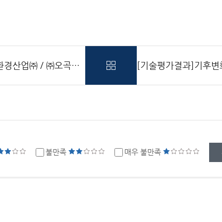
신기술인증 및 기술검증 신청내용 공고 [산양환경산업㈜ / ㈜오곡산업 / 흥남개발㈜]
?
불만족
매우 불만족