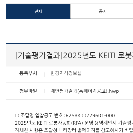
전체
공지
[기술평가결과]2025년도 KEITI 로
등록부서
환경지식정보실
첨부파일
제안평가결과(홈페이지공고).hwp
○ 조달청 입찰공고 번호 :R25BK00729601-000
2025년도 KEITI 로봇자동화(RPA) 운영 용역제안서 기
자세한 사항은 조달청 나라장터 홈페이지를 참고하시기 바랍