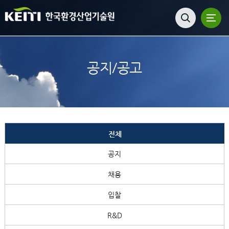
공지/공고
전체
공지
채용
입찰
R&D