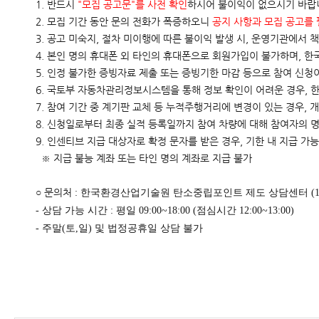
1. 반드시
"모집 공고문"를 사전 확인
하시어 불이익이 없으시기 바랍
2.
모집 기간 동안 문의 전화가 폭증
하오니
공지 사항과 모집 공고를 
3.
공고 미숙지, 절차 미이행
에 따른 불이익 발생 시,
운영기관에서 책
4.
본인 명의 휴대폰 외 타인의 휴대폰으로 회원가입이 불가
하며, 
5.
인정 불가한 증빙자료 제출
또는
증빙기한 마감
등으로 참여 신청
6. 국토부 자동차관리정보시스템을 통해 정보 확인이 어려운 경우
7. 참여 기간 중
계기판 교체 등 누적주행거리에 변경이 있는 경우, 개
8.
신청일로부터 최종 실적 등록일까지
참여 차량에 대해
참여자의 
9. 인센티브 지급 대상자로 확정 문자를 받은 경우,
기한 내 지급 가
※ 지급 불능 계좌 또는 타인 명의 계좌로 지급 불가
문의처
○
: 한국환경산업기술원 탄소중립포인트 제도 상담센터 (1660
- 상담 가능 시간 : 평일 09:00~18:00 (점심시간 12:00~13:00)
- 주말(토,일) 및 법정공휴일 상담 불가