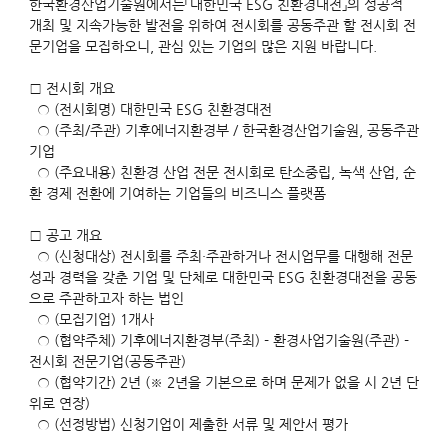
한국환경산업기술원에서는「대한민국 ESG 친환경대전」의 성공적
개최 및 지속가능한 발전을 위하여 전시회를 공동주관 할 전시회 전
문기업을 모집하오니, 관심 있는 기업의 많은 지원 바랍니다.
□ 전시회 개요
○ (전시회명) 대한민국 ESG 친환경대전
○ (주최/주관) 기후에너지환경부 / 한국환경산업기술원, 공동주관
기업
○ (주요내용) 친환경 산업 전문 전시회로 탄소중립, 녹색 산업, 순
환 경제 전환에 기여하는 기업들의 비즈니스 플랫폼
□ 공고 개요
○ (신청대상) 전시회를 주최·주관하거나 전시업무를 대행해 전문
성과 경력을 갖춘 기업 및 단체로 대한민국 ESG 친환경대전을 공동
으로 주관하고자 하는 법인
○ (모집기업) 1개사
○ (협약주체) 기후에너지환경부(주최) - 환경사업기술원(주관) -
전시회 전문기업(공동주관)
○ (협약기간) 2년 (※ 2년을 기본으로 하며 문제가 없을 시 2년 단
위로 연장)
○ (선정방법) 신청기업이 제출한 서류 및 제안서 평가