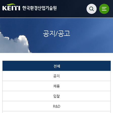
공지/공고
전체
공지
채용
입찰
R&D