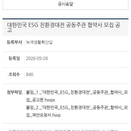
공시송달
대한민국 ESG 친환경대전 공동주관 협약사 모집 공
고
등록부서
녹색생활확산실
등록일
2026-05-28
조회수
840
첨부파일
붙임_1._’대한민국_ESG_친환경대전‘_공동주관_협약사_모
집_공고문.hwpx
붙임_2._’대한민국_ESG_친환경대전‘_공동주관_협약사_모
집_제안요청서.hwp