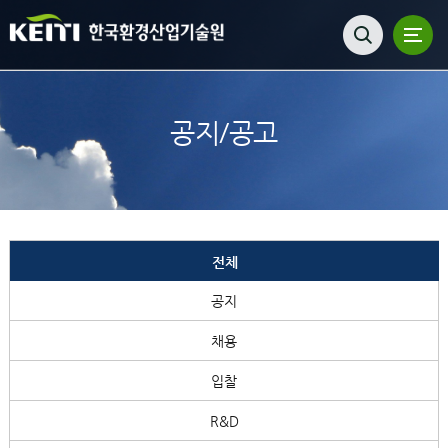
공지/공고
전체
공지
채용
입찰
R&D