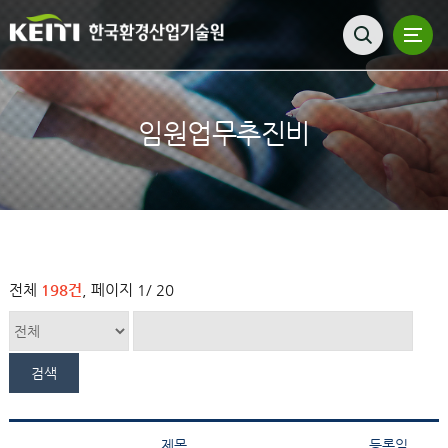
임원업무추진비
전체
198건
, 페이지
1
/ 20
제목
등록일