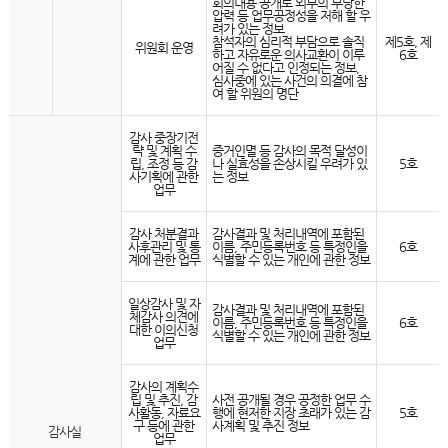
회의내용 공개로 외부의 부당한
압력 등 업무공정성을 저해 할 우
려가 있는 정보
참석자의 심리적 부담으로 솔직
제5호, 제
위원회 운영
하고 자유로운 의사교환이 이루
6호
어질 수 없다고 인정되는 정보,
심사중에 있는 사건의 의결에 참
여 할 위원의 명단
감사 중장기전
략 및 계획 수
증거인멸 등 감사의 목적 달성이
립, 조정 등 감
나 실효성을 손상시킬 우려가 있
5호
사기획에 관한
는 정보
업무
감사 처분결과
감사결과 및 처리내역에 포함된
사후관리 및 통
이름, 주민등록번호 등 특정인을
6호
계에 관한 업무
식별할 수 있는 개인에 관한 정보
일상감사 및 자
감사결과 및 처리내역에 포함된
체감사 의견에
이름, 주민등록번호 등 특정인을
6호
대한 이의신청
식별할 수 있는 개인에 관한 정보
업무
감사의 계획수
립 및 추진, 감
사전 공개될 경우 공정한 업무 수
사활동, 자료요
행에 현저한 지장 초래가 있는 감
5호
구 등에 관한
사계획 및 추진 정보
감사실
업무