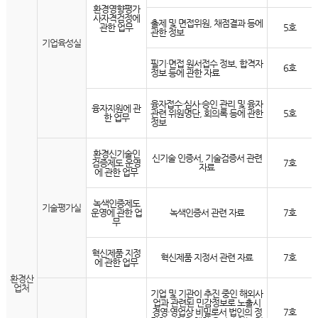
환경영향평가
사자격검정에
출제 및 면접위원, 채점결과 등에
관한 업무
5호
관한 정보
기업육성실
필기·면접 원서접수 정보, 합격자
6호
정보 등에 관한 자료
융자접수·심사·승인 관리 및 융자
융자지원에 관
관련 위원명단, 회의록 등에 관한
5호
한 업무
정보
환경신기술인
신기술 인증서, 기술검증서 관련
검증제도 운영
7호
자료
에 관한 업무
녹색인증제도
기술평가실
운영에 관한 업
녹색인증서 관련 자료
7호
무
혁신제품 지정
혁신제품 지정서 관련 자료
7호
에 관한 업무
환경산
업처
기업 및 기관이 추진 중인 해외사
업과 관련된 민감정보로 노출시
경영·영업상 비밀로서 법인의 정
7호