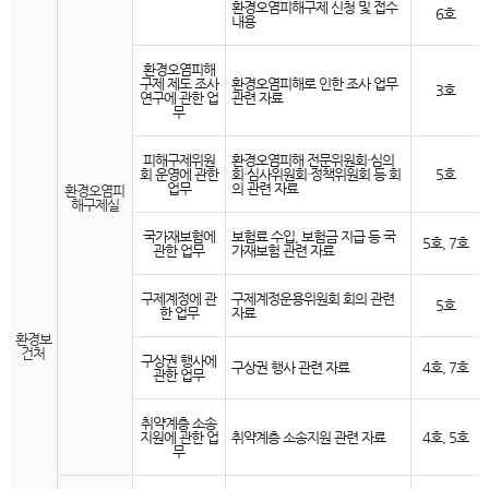
환경오염피해구제 신청 및 접수
6호
내용
환경오염피해
구제 제도 조사
환경오염피해로 인한 조사 업무
3호
연구에 관한 업
관련 자료
무
피해구제위원
환경오염피해 전문위원회·심의
회 운영에 관한
회·심사위원회·정책위원회 등 회
5호
업무
의 관련 자료
환경오염피
해구제실
국가재보험에
보험료 수입, 보험금 지급 등 국
5호, 7호
관한 업무
가재보험 관련 자료
구제계정에 관
구제계정운용위원회 회의 관련
5호
한 업무
자료
환경보
건처
구상권 행사에
구상권 행사 관련 자료
4호, 7호
관한 업무
취약계층 소송
지원에 관한 업
취약계층 소송지원 관련 자료
4호, 5호
무