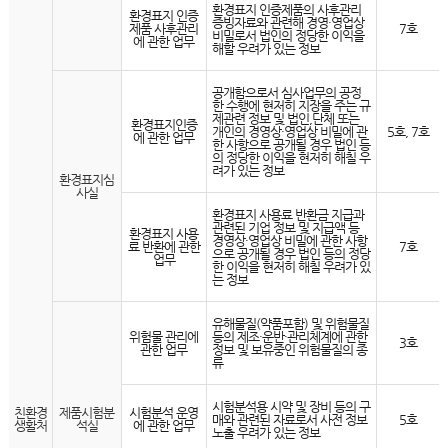
환경표지 인증제품의 사후관리
환경표지 인증
증빙자료와 관련해 경영·영업상
제품 사후관리
7호
비밀로서 법인의 정당한 이익을
에 관한 업무
해할 우려가 있는 정보
공개함으로서 심사업무의 공정
한 수행에 현저히 지장을 주는 규
제관련 정보 및 법인,단체 또는
환경표지인증
개인의 경영상·영업상 비밀에 관
5호, 7호
에 관한 업무
한 사항으로 공개될 경우 법인 등
의 정당한 이익을 현저히 해칠 우
려가 있는 정보
환경표지심
사실
환경표지 사용료 반환금 지급과
관련된 기업 정보 및 지급액 등
환경표지 사용
경영상·영업상 비밀에 관한 사항
료 반환에 관한
7호
으로 공개될 경우 법인 등의 정당
업무
한 이익을 현저히 해칠 우려가 있
는 정보
유해물질(약품포함) 및 위험물질
위험물 관리에
등의 제조·운반·관리체계에 관한
3호
관한 업무
정보 및 보유중인 위험물질의 종
류
시험분석용 시약 및 장비 등의 구
친환경
제품시험분
시험분석 운영
매와 관련된 자료로서 사전 정보
5호
생활처
석실
에 관한 업무
노출 우려가 있는 정보