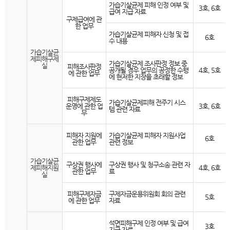
가습기살균제 피해 인정 여부 및
3호, 6호
급여 지급 자료
구제급여에 관
한 업무
가습기살균제 피해자 신청 및 접
6호
수 내용
가습기살균
제피해구제
가습기살균제 조사판정 정보 중
실
피해조사판정
공개될 경우 업무의 공정한 수행
4호, 5호
에 관한 업무
에 현저한 지장을 초래할 정보
피해구제제도
가습기살균제피해 전주기 시스
운영에 관한 업
3호, 6호
템 관련 자료
무
피해자 지원에
가습기살균제 피해자 지원사업
6호
관한 업무
관련 정보
가습기살균
구상권 행사에
구상권 행사 및 청구소송 관련 자
제피해지원
4호, 6호
관한 업무
료
실
피해구제자금
구제자금운용위원회 회의 관련
5호
에 관한 업무
자료
석면피해구제 인정 여부 및 급여
3호
지급 자료