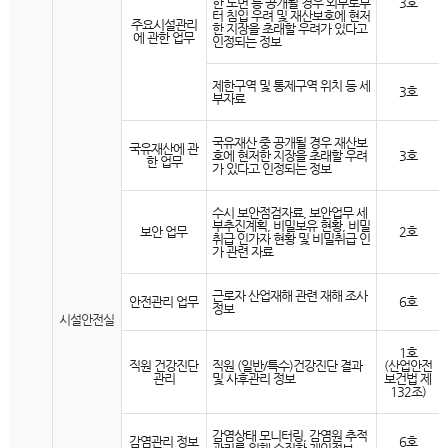
한 도면 등 공개될 경우 외부로부
3호
터 침입 우려 및 재산보호에 현저
주요시설관리
한 지장을 초래할 우려가 있다고
에 관한 업무
인정되는 정보
제한구역 및 통제구역 위치 등 세
3호
부자료
국유재산 중 공개될 경우 재산보
국유재산에 관
호에 현저한 지장을 초래할 우려
3호
한 업무
가 있다고 인정되는 정보
수시 보안점검자료, 보안업무 세
부추진계획, 비밀보유 현황, 비밀
보안 업무
2호
취급 인가자 현황 및 비밀취급 인
가 관련 자료
근로자 산업재해 관련 재해 조사
안전관리 업무
6호
정보
시설안전실
1호
직원 건강진단
직원 (일반/특수)건강진단 결과
(산업안전
관리
및 사후관리 정보
보건법 제
132조)
감염상태 모니터링, 감염원 추적
감염관리 정보
6호