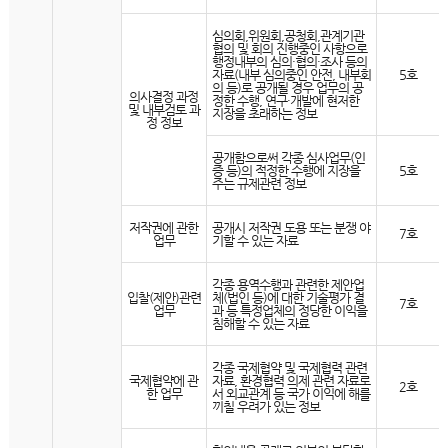
심의회,위원회,공청회,관계기관
협의 및 회의 진행중인 사항으로
행정내부의 심의·협의·조사 등의
자료(내부 심의중인 안전, 내부회
5호
의 등)로 공개될 경우 업무의 공
의사결정 과정
정한 수행, 연구·개발에 현저한
및 내부검토 과
지장을 초래하는 정보
정 정보
공개함으로써 각종 심사업무(인
증 등)의 적정한 수행에 지장을
5호
주는 규제관련 정보
저작권에 관한
공개시 저작권 도용 또는 분쟁 야
7호
업무
기할 수 있는 자료
각종 용역수행과 관련한 제안업
입찰(제안)관련
체(법인 등)에 대한 기술평가 결
7호
업무
과 등 특정업체의 정당한 이익을
침해할 수 있는 자료
각종 국제협약 및 국제협력 관련
국제협약에 관
자료, 환경협력 의제 관련 자료로
2호
한 업무
서 외교관계 등 국가 이익에 해를
끼칠 우려가 있는 정보