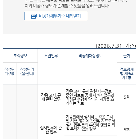
이외 비공개 정보가 존재할 수 있음을 알려드립니다.
비공개세부기준 내려받기
(2026.7.31. 기준)
조직정보
소관업무
비공개대상정보
근거
작성단
작성단위
정보공개
위(처)
(실·센터)
법 제9조
제1항
각종 고시, 규제 관련 내부검토
각종 고시, 규
중인 자료로 공개 시 심사업무의
5호
제 관련 업무
적정한 수행에 막대한 지장을 초
래하는 정보
기술원에서 실시하는 각종 고시
및 시험, 평가에 관련된 자료로서
심사 업무 등의 수행에 영향을 끼
심사업무에 관
칠 우려가 있는 정보
5호
한 업무