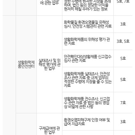
정한 수행에 현저한 지장을 초래
5호, 7호
에 관한 업무
하며, 법인 등의 정당한 이익을
현저히 해칠 우려가 있는 정보
화학물질·환경오염물질 유해성
3호
심사, 안전성 시험관리 관련 자료
생활화학제품의 위해성 평가 관
3호, 5호
련 자료
안전확인대상생활제품 신고접수
5호
실태조사 및 위
심사 관련 자료
생활화학제
해성 평가에 관
품안전센터
한 업무
생활화학제품 실태조사, 안전성
조사 관련 자료 중 규제 업무의
5호
적정한 수행에 지장을 줄 수 있는
자료
생활화학제품 전수조사, 신고접
수 관련 자료 중 법인 등의 영업
7호
상 비밀에 관한 사항
환경오염피해구제 인정 여부 및
3호
급여 지급자료
구제급여에 관
한 업무