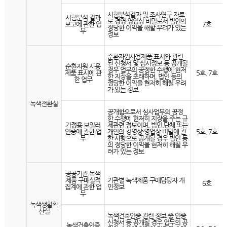
시험분석결과 및 조사연구 자료
시험분석 결과
로 경영·영업상 비밀로서 법인의
보고에 관한 업
7호
정당한 이익을 해할 우려가 있는
무
정보
순환자원사용제품 표시와 관련
된 신청서 및 심사정보 등 공개될
순환자원 사용
경우 업무의 공정한 수행에 현저
제품 표시에 관
5호, 7호
한 지장을 초래하며, 법인 등의
한 업무
정당한 이익을 현저히 해칠 우려
가 있는 정보
녹색전환실
공개함으로서 심사업무의 공정
한 수행에 현저히 지장을 주는 규
가정용 보일러
제관련 정보이며, 법인,단체 또는
인증에 관한 업
개인의 경영상·영업상 비밀에 관
5호, 7호
무
한 사항으로 공개될 경우 법인 등
의 정당한 이익을 현저히 해칠 우
려가 있는 정보
공공기관 녹색
제품 구매실적
기관별 녹색제품 구매담당자 개
6호
집계에 관한 업
인정보
무
녹색생활확
산실
녹색건축인증 관련 정보 중 인증
신청서 등 공개될 경우 업무의 공
녹색건축인증