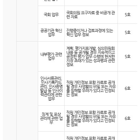
국회의원 요구자료 중 비공개 관
국회 업무
5호
련 자료
공공기관 혁신
진행중이거나 검토과정에 있는
5호
업무
혁신 업무 정보
계획, 평가지표개발, 심의위원회
내용 등 공개될 경우 지속적이고
내부평가 관련
공정한 평가 업무 수행에 현저한
5호
업무
지장 초래가 있는 성과평과 관련
정보
인사서류관리,
인사기록카드
직원 개인정보 포함 자료로 공개
관리, 인사증명
될 경우 사생활의 비밀 또는 자유
6호
발급 등 인사이
를 침해할 우려가 있다고 인정되
력관리에 관한
는 정보
업무
직원 개인정보 포함 자료로 공개
징계 및 포상
될 경우 사생활의 비밀 또는 자유
관리에 관한 업
6호
를 침해할 우려가 있다고 인정되
무
는 정보
직원 개인정보 포함 자료로 공개