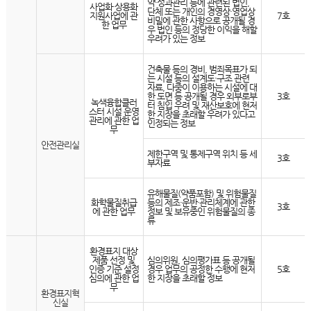
약·성과관리 등에 관련된 법인,
사업화·상용화
단체 또는 개인의 경영상·영업상
지원사업에 관
7호
비밀에 관한 사항으로 공개될 경
한 업무
우 법인 등의 정당한 이익을 해할
우려가 있는 정보
건축물 등의 경비, 범죄목표가 되
는 시설 등의 설계도·구조 관련
자료, 다중이 이용하는 시설에 대
한 도면 등 공개될 경우 외부로부
3호
녹색융합클러
터 침입 우려 및 재산보호에 현저
스터 시설 운영
한 지장을 초래할 우려가 있다고
관리에 관한 업
인정되는 정보
무
안전관리실
제한구역 및 통제구역 위치 등 세
3호
부자료
유해물질(약품포함) 및 위험물질
화학물질취급
등의 제조·운반·관리체계에 관한
3호
에 관한 업무
정보 및 보유중인 위험물질의 종
류
환경표지 대상
제품 선정 및
심의위원, 심의평가표 등 공개될
인증 기준 설정
경우 업무의 공정한 수행에 현저
5호
심의에 관한 업
한 지장을 초래할 정보
무
환경표지혁
신실