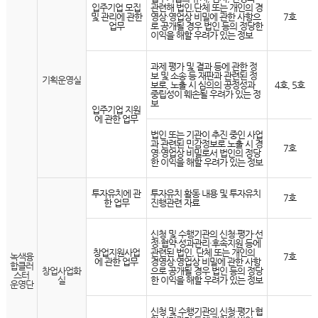
입주기업 모집
관련해 법인,단체 또는 개인의 경
및 관리에 관한
영상·영업상 비밀에 관한 사항으
7호
업무
로 공개될 경우 법인 등의 정당한
이익을 해할 우려가 있는 정보
과제 평가 및 결과 등에 관한 정
보 및 소송 등 재판과 관련된 정
기획운영실
보로, 노출 시 심의의 공정성과
4호, 5호
중립성이 훼손될 우려가 있는 정
보
입주기업 지원
에 관한 업무
법인 또는 기관이 추진 중인 사업
과 관련된 민감정보로 노출 시 경
7호
영·영업상 비밀로서 법인의 정당
한 이익을 해할 우려가 있는 정보
투자유치에 관
투자유치 활동 내용 및 투자유치
7호
한 업무
진행관련 자료
신청 및 수행기관의 신청·평가·선
정·협약·성과관리·후속지원 등에
창업지원사업
관련된 법인, 단체 또는 개인의
녹색융
7호
에 관한 업무
경영상·영업상 비밀에 관한 사항
합클러
창업사업화
으로 공개될 경우 법인 등의 정당
스터
실
한 이익을 해할 우려가 있는 정보
운영단
신청 및 수행기관의 신청·평가·협