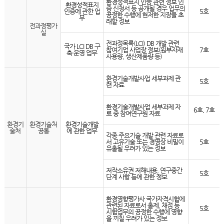
환경성적표지 인증 관련 정보 인
환경성적표지
증 신청서 등 공개될 경우 업무의
인증에 관한 업
5호
공정한 수행에 현저한 지장을 초
무
래할 정보
전과정평가
실
전과정목록(LCI) DB 개발 관련
국가 LCI DB 구
참여기업 사업장 정보(원부자재
7호
축·운영 업무
사용량, 생산제품량 등)
환경기술개발사업 세부과제 관
5호
련 자료
환경기술개발사업 세부과제 자
6호, 7호
료 중 참여연구원 자료
환경기
환경기술처
환경기술개발
술처
공통
에 관한 업무
각종 주요기술 개발 관련 자료로
서 고유기술 또는 경영상 비밀이
5호
유출될 우려가 있는 정보
저작소유권 저해내용, 연구중간
5호
단계 사항 등에 관한 정보
환경영향평가사 국가자격시험에
관련된 자료로서 출제, 채점 등
5호
시험업무의 공정한 수행에 영향
을 끼칠 우려가 있는 정보