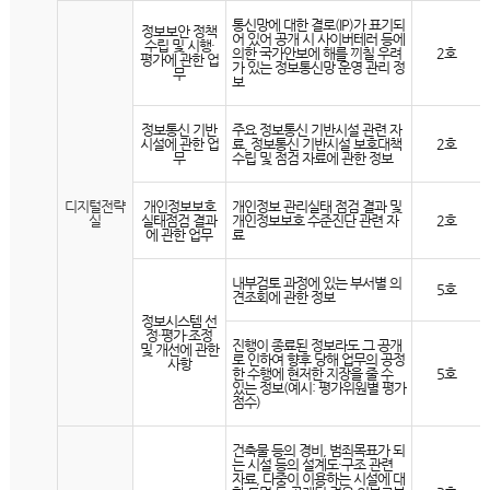
통신망에 대한 결로(IP)가 표기되
정보보안 정책
어 있어 공개 시 사이버테러 등에
수립 및 시행·
의한 국가안보에 해를 끼칠 우려
2호
평가에 관한 업
가 있는 정보통신망 운영 관리 정
무
보
정보통신 기반
주요 정보통신 기반시설 관련 자
시설에 관한 업
료, 정보통신 기반시설 보호대책
2호
무
수립 및 점검 자료에 관한 정보
디지털전략
개인정보보호
개인정보 관리실태 점검 결과 및
실
실태점검 결과
개인정보보호 수준진단 관련 자
2호
에 관한 업무
료
내부검토 과정에 있는 부서별 의
5호
견조회에 관한 정보
정보시스템 선
정·평가·조정
진행이 종료된 정보라도 그 공개
및 개선에 관한
로 인하여 향후 당해 업무의 공정
사항
한 수행에 현저한 지장을 줄 수
5호
있는 정보(예시: 평가위원별 평가
점수)
건축물 등의 경비, 범죄목표가 되
는 시설 등의 설계도·구조 관련
자료, 다중이 이용하는 시설에 대