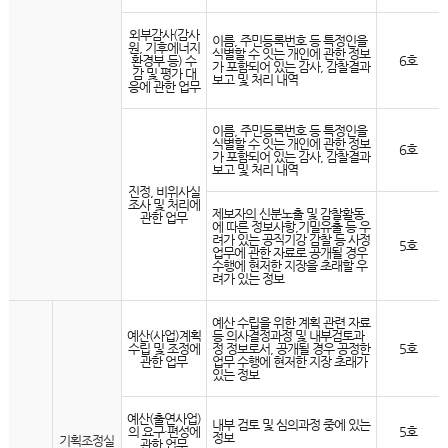
외부감사(감사
이름, 주민등록번호 등 특정인을
원, 기후에너지
식별할 수 잇는 개인에 관한 정보
환경부 등) 수
6호
가 포함되어 있는 감사, 감찰결과
감 및 평가 대
보고 및 처리 내역
응에 관한 업무
이름, 주민등록번호 등 특정인을
식별할 수 잇는 개인에 관한 정보
6호
가 포함되어 있는 감사, 감찰결과
보고 및 처리 내역
진정, 비위사실
조사 및 처리에
제보자의 신분노출 및 감찰활동
관한 업무
에 따른 정보사항,기밀유출 등 우
려가 있는 공직기강 감찰 등 사정
5호
업무에 관한 자료로 공개될 경우
수행에 현저한 지장을 초래할 우
려가 있는 정보
예산 수립을 위한 계획 관련 자료
예산(사업)계획
등 의사결정과정 및 내부검토과
수립 및 조정에
정 정보로서, 공개될 경우 공정한
5호
관한 업무
업무 수행에 현저한 지장 초래가
있는 정보
예산(출연사업)
내부 검토 및 심의과정 중에 있는
의 요구·편성에
5호
정보
기획조정실
관한 업무