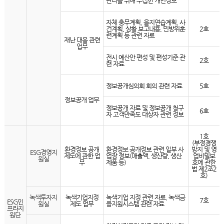
관리를 위해 수집한 개인정보
자체 충무계획, 을지연습계획, 사
건계획, 상황 보고내용, 민방위훈
2호
련계획 등 관련 자료
재난 대응 관련
업무
전시 예산안 편성 및 편성기준 관
2호
련 자료
정보공개심의회 회의 관련 자료
5호
정보공개 업무
정보공개 자료 및 정보공개 청구
6호
자 고객만족도 대상자 관련 정보
1호
(부정경쟁
환경정보 공개
환경정보 공개정보 관련 일부 사
방지 및 영
ESG경영지
제도에 관한 업
업장 정보(매출액, 생산량, 생산
업비밀보
원실
무
제품 등)
호에 관한
법 제2조2
호)
녹색투자지
녹색기업지정
녹색기업 지정 관련 자료, 녹색금
7호
ESG인
원실
제도 업무
융지원시스템 관련 자료
프라지
원단