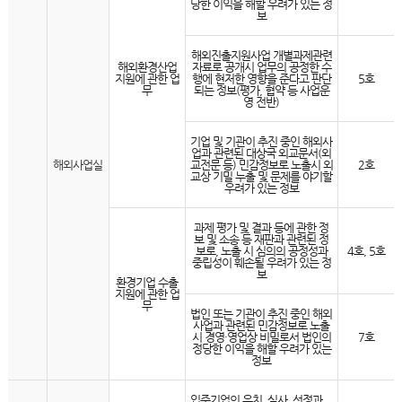
당한 이익을 해할 우려가 있는 정
보
해외진출지원사업 개별과제관련
해외환경산업
자료로 공개시 업무의 공정한 수
지원에 관한 업
행에 현저한 영향을 준다고 판단
5호
무
되는 정보(평가, 협약 등 사업운
영 전반)
기업 및 기관이 추진 중인 해외사
업과 관련된 대상국 외교문서(외
해외사업실
교전문 등) 민감정보로 노출시 외
2호
교상 기밀 누출 및 문제를 야기할
우려가 있는 정보
과제 평가 및 결과 등에 관한 정
보 및 소송 등 재판과 관련된 정
보로, 노출 시 심의의 공정성과
4호, 5호
중립성이 훼손될 우려가 있는 정
보
환경기업 수출
지원에 관한 업
무
법인 또는 기관이 추진 중인 해외
사업과 관련된 민감정보로 노출
시 경영·영업상 비밀로서 법인의
7호
정당한 이익을 해할 우려가 있는
정보
입주기업의 유치, 심사, 선정과