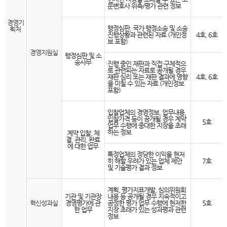
문변호사 위촉/평가 관련 정보
경영기
행정심판, 국가·행정소송 및 소송
획처
진행상황과 관련된 자료 (개인정
4호, 6호
보 포함)
경영지원실
행정심판 및 소
송사무
진행 중인 재판과 직접·구체적으
로 관련되는 자료로 공개될 경우
재판 심리 또는 재판 결과에 영향
4호, 6호
을 미칠 수 있는 자료 (개인정보
포함)
입찰업체의 경영정보, 업무내용,
입찰가격 등이 공개될 경우 계약
5호
업무 수행에 중대한 지장을 초래
하는 정보
계약 입찰, 체
결, 관리, 완료
에 대한 업무
특정업체의 정당한 이익을 현저
히 해할 우려가 있는 업체 제안
7호
및 기술평가 결과 정보
계획, 평가지표개발, 심의위원회
기관 및 기관장
내용 등 공개될 경우 지속적이고
혁신성과실
경영평가에 관
공정한 평가 업무 수행에 현저한
5호
한 업무
지장 초래가 있는 성과평과 관련
정보