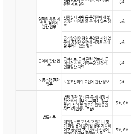
채용후보자 인적서류, 시험위원
6호
관련 자료 일체
시험실시 계획 등 특정인에게 불
임직원 채용 계
공정한 이익을 줄 우려가 있는 정
5호
획 및 결과에
보
관한 업무
공개할 경우 향후 동일한 시험 업
무의 공정한 수행에 지장을 초래
5호
할 우려가 있는 정보
급여자료, 급여 관련 검토서, 급
급여에 관한 업
여신청 자료, 가족수당 신청서,
6호
무
연말정산 자료
노동조합 관한
노동조합과의 교섭에 관한 정보
5호
업무
법령·정관 및 내규 등 제·개정 사
항으로서 내부·외부(국회, 정부
5호, 6호
등)의 협의 등 검토가 진행중인
자료 (개인정보 포함)
법률자문
개인정보를 포함하고 있거나 평
가 과정 등이 공개될 경우 지속적
이고 공정한 고문변호사 선정에
5호, 6호
현저한 지장을 초래할 수 있는 고