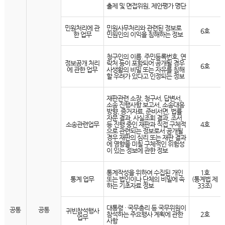
출제 및 면접위원, 제안평가 명단
민원처리에 관
민원사무처리와 관련된 정보로
6호
한 업무
민원인의 이익을 침해하는 정보
청구인의 이름. 주민등록번호, 연
정보공개 처리
락처 등이 포함되어 공개될 경우
6호
에 관한 업무
사생활의 비밀 또는 자유를 침해
할 우려가 있다고 인정되는 정보
재판관련 소장, 청구서, 답변서,
소송 진행사항 보고서, 소송대응
방향, 증거자료, 준비서면, 법률
자문 결과, 사실조회 결과, 조서
소송관련업무
등 진행 중인 재판과 직접 구체적
4호
으로 관련되는 정보로서 공개될
경우 재판의 심리 또는 재판 결과
에 영향을 미칠 구체적인 위험성
이 있는 정보에 관한 정보
통계작성을 위하여 수집된 개인
1호
통계 업무
또는 법인이나 단체의 비밀에 속
(통계법 제
하는 기초자료 정보
33조)
대통령 · 국무총리 등 국무위원이
공통
공통
귀빈참석행사
참석하는 주요행사 계획에 관한
2호
업무
사항