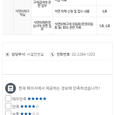
구제급여에 관
한 업무
석면피해구
석면 피해 신청 및 접수 내용
6호
제실
석면피해판정
석면피해구제 위원회(판정위원
심사에 관한 업
5호, 6호
회 등) 회의 관련 자료
무
담당부서:
시설안전실
전화번호:
02-2284-1203
현재 페이지에서 제공하는 정보에 만족하셨습니까?
매우만족
만족
보통