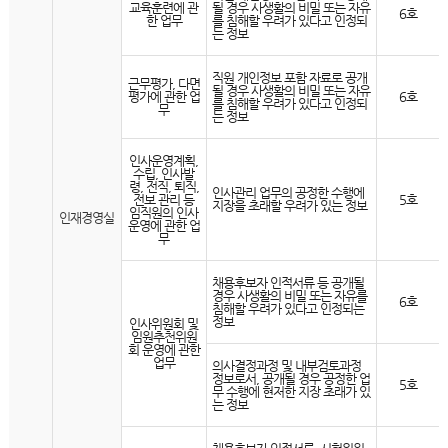
교육훈련에 관
될 경우 사생활의 비밀 또는 자유
6호
한 업무
를 침해할 우려가 있다고 인정되
는 정보
직원 개인정보 포함 자료로 공개
근무평가, 다면
될 경우 사생활의 비밀 또는 자유
평가에 관한 업
6호
를 침해할 우려가 있다고 인정되
무
는 정보
인사운영계획,
수립, 인사발
령, 전직, 퇴직,
인사관리 업무의 공정한 수행에
전보 관리 등
5호
지장을 초래할 우려가 있는 정보
임직원의 인사
인재경영실
운영에 관한 업
무
채용후보자 인적서류 등 공개될
경우 사생활의 비밀 또는 자유를
6호
침해할 우려가 있다고 인정되는
정보
인사위원회 및
임원추천위원
회 운영에 관한
업무
의사결정과정 및 내부검토과정
정보로서, 공개될 경우 공정한 업
5호
무 수행에 현저한 지장 초래가 있
는 정보