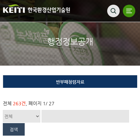
행정정보공개
반부패청렴자료
전체
263건
, 페이지
1
/ 27