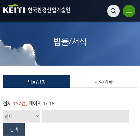
법률/서식
서식/기타
법률/규정
전체
157건
, 페이지
1
/ 16